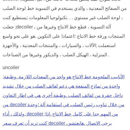
من الصفائح المعدنية ، والذي يستخدم في التسوية خط لوحة الصلب
، لوحة الصلب غير مستوي . . .تكنولوجيا المعلومات ;يستطيع كنت
جعلت ;decoiler ، آلة التسوية ، قطع خط الانتاج وغيرها من
المنتجات ورقة خط الانتاج ؛اعتمادا على التكوين .هو على نحو واسع
استعملت ;الآلات ، والسيارات ، والمنتجات المعدنية ، والأجهزة
المنزلية ، الهيكل الصلب ، والديكور وغيرها من الصناعات .
uncoiler
;الأنابيب الملحومة خط الانتاج هو واحد من المعدات اللازمة .وظيفة
واحدة من نماذج المنفعة هي دعم لفائف الصلب من خلال تشديد
داخل حفرة من لفائف الصلب .وظيفة أخرى هي في إطار التعاون
من decoiler من خلال تناوب رئيس الصلب في استقامة آلة ؛وحدة
.ولذلك ، أداء decoiler ;من المهم جدا على كامل خط الانتاج .إذا
كنت تريد أن تعرف سعر decoiler ، يرجى الاتصال .هانغتشو