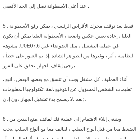
عند أعلى الأسطوانة تصل إلى الحد الأقصى .
5 . فقط بعد توقف محرك الأقراص الرئيسي ، يمكن رفع الأسطوانة
العليا ، إعادة تعيين عكس واضعة ، الأسطوانة العليا يمكن أن تكون
مشوهة .U0E07.6 ;في عملية التشغيل ، مثل الضوضاء غير
النظامية ، أثر ، وغيرها من الظواهر الشاذة .إذا تم العثور على خطأ ،
يرجى إيقاف الجهاز .تحقق على الفور .
. أثناء العملية ، كل مشغل يجب أن تنسق مع بعضها البعض ، اتبع
تعليمات الشخص المسؤول عن التوقيع .لفة .تكنولوجيا المعلومات
;نعم .لا .يسمح بدء تشغيل الجهاز دون إذن .
8 . وينبغي إيلاء الاهتمام إلى عملية فك لفائف .منع اليدين من
الضغط معا من قبل ألواح الصلب ، لفائف معا مع ألواح الصلب .يجب
الحرص على عدم الاصطدام مع الجهاز عند رفع ألواح الصلب أو