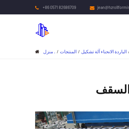
+86 0571 82686709
jean@hzrollform
الباردة الانحناء آلة تشكيل
المنتجات
منزل .
 السقف
الباردة الانحناء آلة تشكيل
المتداول آلة تشكيل السقف والجدران
لوحة معدنية آلة المتداول