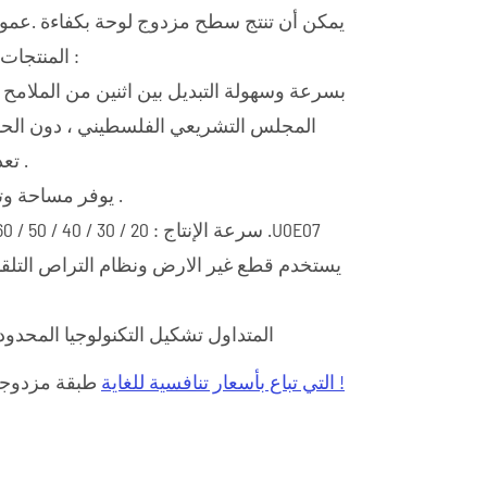
يمكن أن تنتج سطح مزدوج لوحة بكفاءة .عموم
ملف دوران الجهاز
المنتجات لديها الخصائص التالية :
مماس
بسرعة وسهولة التبديل بين اثنين من الملامح
قطع الخط على طول
المجلس التشريعي الفلسطيني ، دون الحاج
عمودي مكدس
تعديل أي لفة الأدوات .
اقرأ المزيد
يوفر مساحة وتكلفة للمستخدمين .
يستخدم قطع غير الارض ونظام التراص التلقائ
المتداول تشكيل التكنولوجيا المحدو
التي تباع بأسعار تنافسية للغاية !
طبقة مزدوجة المتداول تشكيل آلة