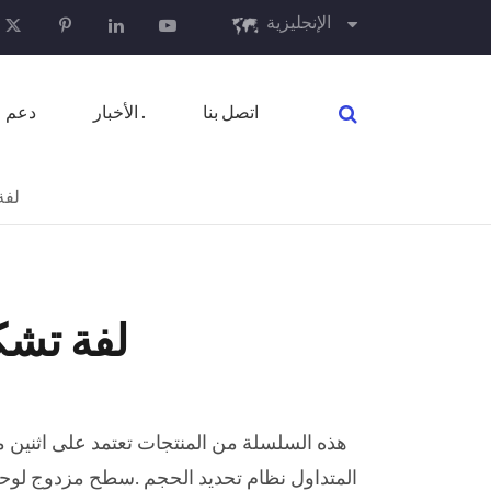
الإنجليزية
English
اتصل بنا
الأخبار .
دعم
français
Español
لفة
русский
português
لفة تشك
العربية
المعدات المساعدة
هذه السلسلة من المنتجات تعتمد على اثنين 
آلة لف
المتداول نظام تحديد الحجم .سطح مزدوج لوحة
تجعيد آلة الانحناء